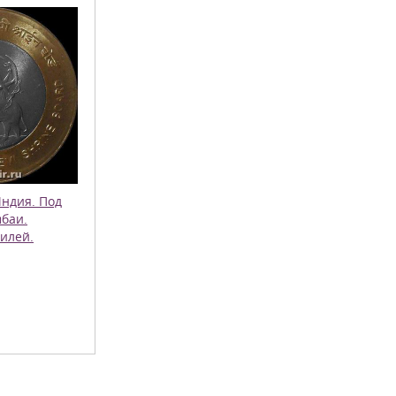
Индия. Под
баи.
илей.