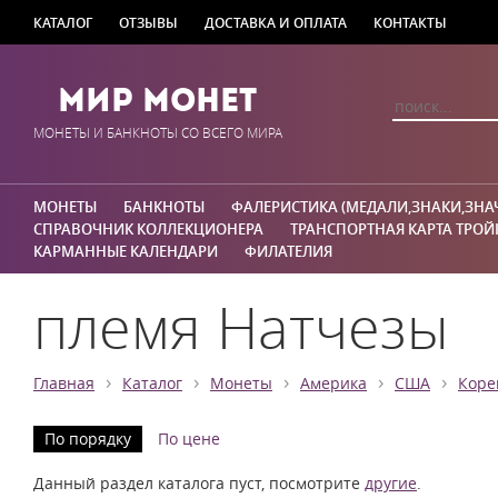
КАТАЛОГ
ОТЗЫВЫ
ДОСТАВКА И ОПЛАТА
КОНТАКТЫ
Мир Монет
МОНЕТЫ И БАНКНОТЫ СО ВСЕГО МИРА
МОНЕТЫ
БАНКНОТЫ
ФАЛЕРИСТИКА (МЕДАЛИ,ЗНАКИ,ЗНА
СПРАВОЧНИК КОЛЛЕКЦИОНЕРА
ТРАНСПОРТНАЯ КАРТА ТРОЙ
КАРМАННЫЕ КАЛЕНДАРИ
ФИЛАТЕЛИЯ
племя Натчезы
›
›
›
›
›
Главная
Каталог
Монеты
Америка
США
Коре
По порядку
По цене
Данный раздел каталога пуст, посмотрите
другие
.