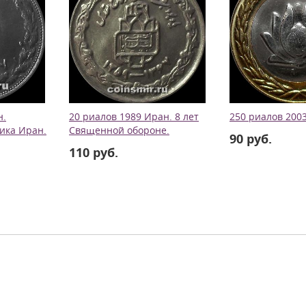
н.
20 риалов 1989 Иран. 8 лет
250 риалов 200
ика Иран.
Священной обороне.
90 руб.
110 руб.