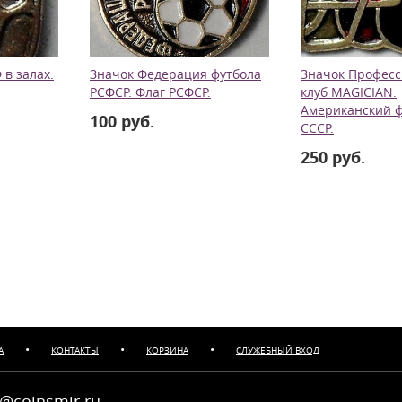
в залах.
Значок Федерация футбола
Значок Профес
РСФСР. Флаг РСФСР.
клуб MAGICIAN.
Американский ф
100 руб.
СССР.
250 руб.
•
•
•
А
КОНТАКТЫ
КОРЗИНА
СЛУЖЕБНЫЙ ВХОД
@coinsmir.ru