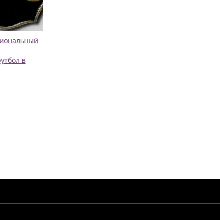
сиональный
утбол в