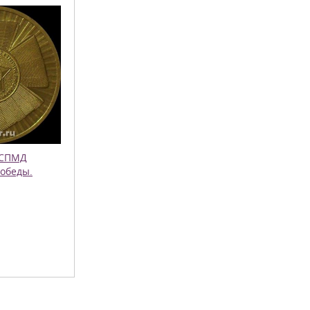
 СПМД
Победы.