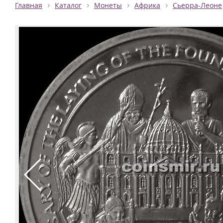
›
›
›
›
Главная
Каталог
Монеты
Африка
Сьерра-Леоне