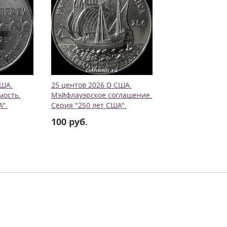
США.
25 центов 2026 D США.
мость.
Мэйфлауэрское соглашение.
А".
Серия "250 лет США".
100 руб.