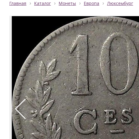
›
›
›
›
Главная
Каталог
Монеты
Европа
Люксембург