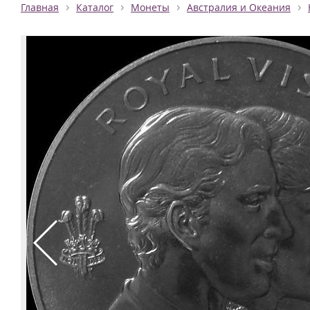
›
›
›
›
Главная
Каталог
Монеты
Австралия и Океания