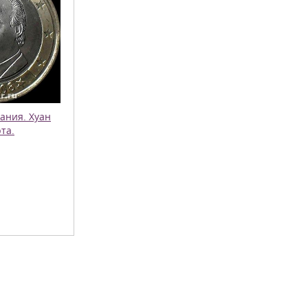
ания. Хуан
рта.