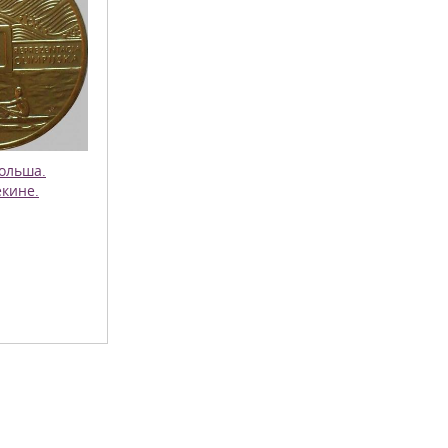
Польша.
кине.