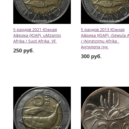
5 рандов 2021 Южная
5 рандов 2013 Южная
Африка (ЮАР). uMzantsi
Африка (ЮАР). iSewula A
Afrika / Suid Afrika. VF.
/ iNingizimu Afrika .
Антилопа гну.
250 руб.
300 руб.