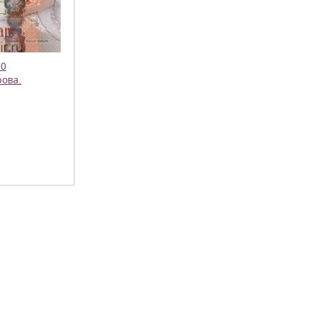
10
ова.