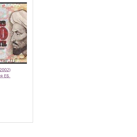
2002)
я ЕБ.