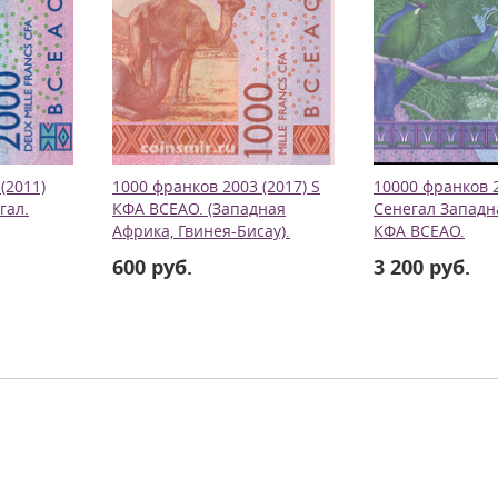
(2011)
1000 франков 2003 (2017) S
10000 франков 2
гал.
КФА ВСЕАО. (Западная
Сенегал Западн
Африка, Гвинея-Бисау).
КФА ВСЕАО.
600 руб.
3 200 руб.