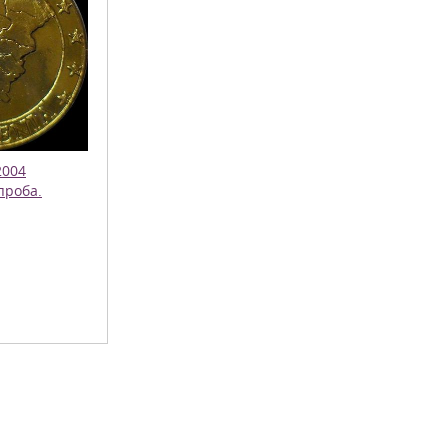
2004
проба.