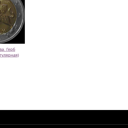
ва. Герб
егулярная)