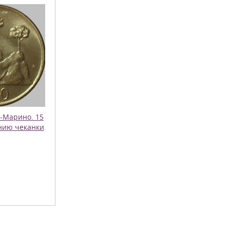
н-Марино. 15
нию чеканки