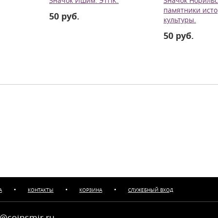
Значок Ишим. ЭТПК.
Значок Норильс
памятники исто
50 руб.
культуры.
50 руб.
•
•
•
А
КОНТАКТЫ
КОРЗИНА
СЛУЖЕБНЫЙ ВХОД
@coinsmir.ru