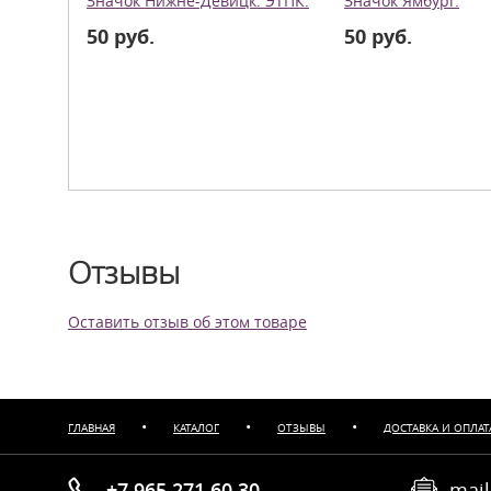
Значок Нижне-Девицк. ЭТПК.
Значок Ямбург.
50 руб.
50 руб.
Отзывы
Оставить отзыв об этом товаре
•
•
•
ГЛАВНАЯ
КАТАЛОГ
ОТЗЫВЫ
ДОСТАВКА И ОПЛАТ
+7 965 271 60 30
mail