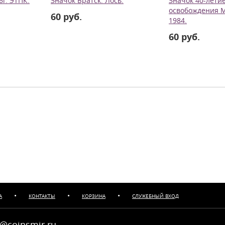
г. ЭТПК.
Значок Братск. Лось.
Значок 40-лети
освобождения М
60 руб.
1984.
60 руб.
•
•
•
А
КОНТАКТЫ
КОРЗИНА
СЛУЖЕБНЫЙ ВХОД
@coinsmir.ru