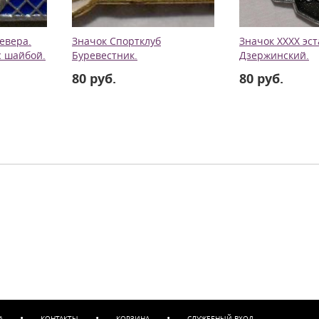
евера.
Значок Спортклуб
Значок ХХХХ эс
с шайбой.
Буревестник.
Дзержинский.
80 руб.
80 руб.
•
•
•
А
КОНТАКТЫ
КОРЗИНА
СЛУЖЕБНЫЙ ВХОД