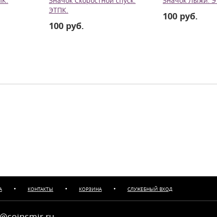
ПК.
Значок Скоростной спуск.
Значок Лыжи. Э
ЭТПК.
100 руб.
100 руб.
•
•
•
А
КОНТАКТЫ
КОРЗИНА
СЛУЖЕБНЫЙ ВХОД
@coinsmir.ru