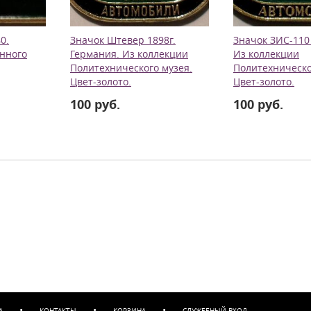
0.
Значок Штевер 1898г.
Значок ЗИС-110
нного
Германия. Из коллекции
Из коллекции
Политехнического музея.
Политехническо
Цвет-золото.
Цвет-золото.
100 руб.
100 руб.
•
•
•
А
КОНТАКТЫ
КОРЗИНА
СЛУЖЕБНЫЙ ВХОД