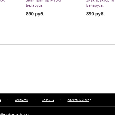
80Х
Знак Трактор МТЗ-5
Знак Трактор М
Беларусь.
Беларусь.
890 руб.
890 руб.
•
•
•
А
КОНТАКТЫ
КОРЗИНА
СЛУЖЕБНЫЙ ВХОД
@coinsmir.ru