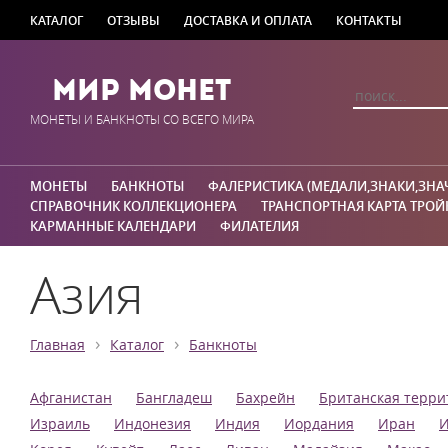
КАТАЛОГ
ОТЗЫВЫ
ДОСТАВКА И ОПЛАТА
КОНТАКТЫ
Мир Монет
МОНЕТЫ И БАНКНОТЫ СО ВСЕГО МИРА
МОНЕТЫ
БАНКНОТЫ
ФАЛЕРИСТИКА (МЕДАЛИ,ЗНАКИ,ЗНА
СПРАВОЧНИК КОЛЛЕКЦИОНЕРА
ТРАНСПОРТНАЯ КАРТА ТРОЙ
КАРМАННЫЕ КАЛЕНДАРИ
ФИЛАТЕЛИЯ
Азия
›
›
Главная
Каталог
Банкноты
Афганистан
Бангладеш
Бахрейн
Британская терри
Израиль
Индонезия
Индия
Иордания
Иран
И