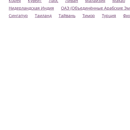
Корея
Кувейт
Лаос
Ливан
Малайзия
Макао
Нидерландская Индия
ОАЭ (Объединённые Арабские Эм
Сингапур
Таиланд
Тайвань
Тимор
Турция
Фи